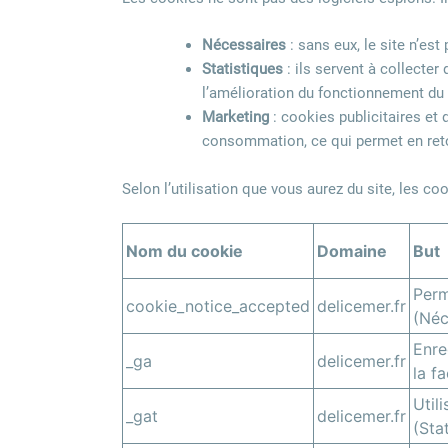
Nécessaires
: sans eux, le site n’es
Statistiques
: ils servent à collecter
l’amélioration du fonctionnement du 
Marketing
: cookies publicitaires et 
consommation, ce qui permet en retou
Selon l’utilisation que vous aurez du site, les c
Nom du cookie
Domaine
But
Perm
cookie_notice_accepted
delicemer.fr
(Néc
Enre
_ga
delicemer.fr
la fa
Util
_gat
delicemer.fr
(Sta