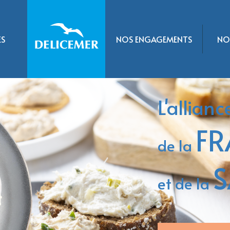
S
NOS ENGAGEMENTS
NO
L'allianc
FR
de la
S
et de la