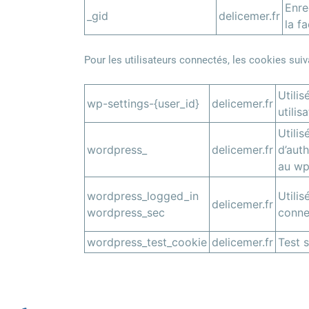
Enre
_gid
delicemer.fr
la fa
Pour les utilisateurs connectés, les cookies sui
Utilis
wp-settings-{user_id}
delicemer.fr
utili
Utilis
wordpress_
delicemer.fr
d’auth
au wp
wordpress_logged_in
Utilis
delicemer.fr
wordpress_sec
connec
wordpress_test_cookie
delicemer.fr
Test 