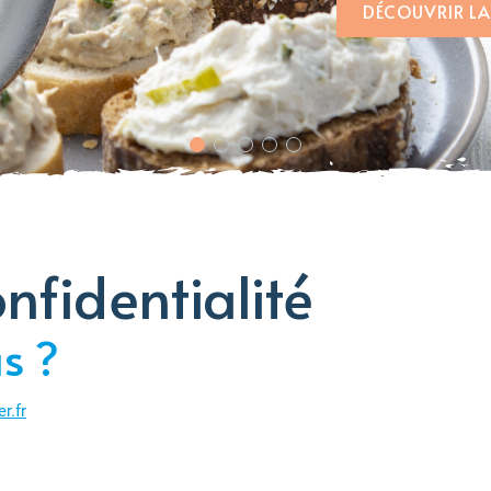
DÉCOUVRIR L
onfidentialité
s ?
r.fr